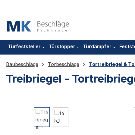
m Hauptinhalt springen
Zur Suche springen
Zur Hauptnavigation springen
Türfeststeller
Türstopper
Türdämpfer
Festst
Baubeschläge
Torbeschläge
Tortreibriegel & To
Treibriegel - Tortreibrie
Bildergalerie überspringen