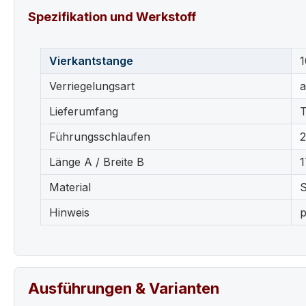
Spezifikation und Werkstoff
Vierkantstange
1
Verriegelungsart
a
Lieferumfang
T
Führungsschlaufen
2
Länge A / Breite B
1
Material
S
Hinweis
p
Ausführungen & Varianten