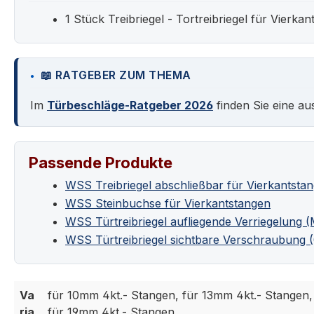
1 Stück Treibriegel - Tortreibriegel für Vierka
📖 RATGEBER ZUM THEMA
Im
Türbeschläge-Ratgeber 2026
finden Sie eine au
Passende Produkte
WSS Treibriegel abschließbar für Vierkantstan
WSS Steinbuchse für Vierkantstangen
WSS Türtreibriegel aufliegende Verriegelung 
WSS Türtreibriegel sichtbare Verschraubung (
Va
für 10mm 4kt.- Stangen, für 13mm 4kt.- Stangen,
ria
für 19mm 4kt.- Stangen