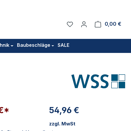
Du hast 0 Produkte auf 
0,00 €
Ware
hnik
Baubeschläge
SALE
 €*
54,96 €
zzgl. MwSt