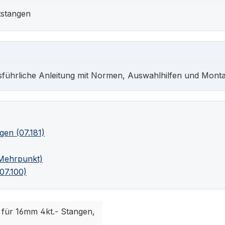
ntstangen
sführliche Anleitung mit Normen, Auswahlhilfen und Monta
gen (07.181)
(Mehrpunkt)
07.100)
 für 16mm 4kt.- Stangen,