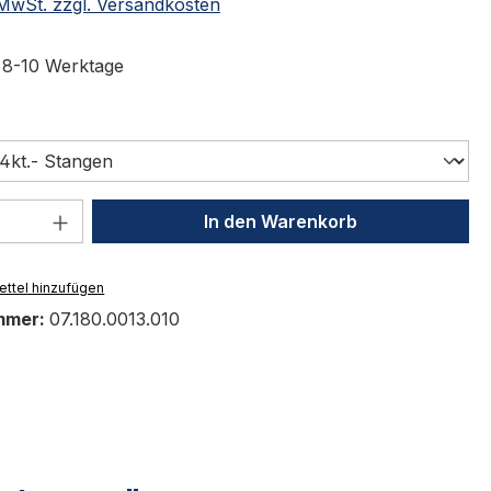
. MwSt. zzgl. Versandkosten
t 8-10 Werktage
swählen
 Anzahl: Gib den gewünschten Wert ein 
In den Warenkorb
ttel hinzufügen
mmer:
07.180.0013.010