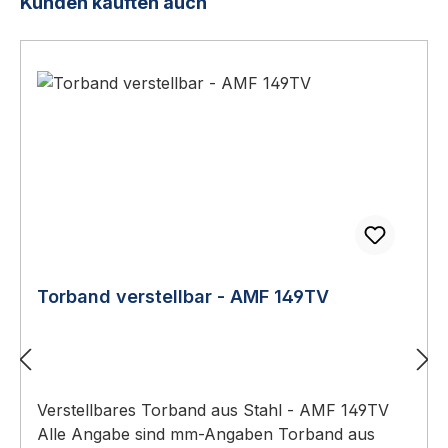
Produktgalerie überspringen
Kunden kauften auch
FalttürenMaterial/OberflächeAlu E4/C-0, E4/C-
34 oder RAL 9016Ausführungen &
VariantenDirekt zur passenden
AusführungDieses Produkt ist in 3
Ausführungen erhältlich. Wählen Sie die
passende Variante direkt
aus:AusführungArtikelnummerAluminium -
E4/C-0 elox.02.244.1218.112Aluminium - E4/C-34
elox.02.244.1218.152Aluminium - RAL 9016 weiss
pulverb.02.244.1218.255WSS
Coupé-/Falttürdrücker im VergleichModell- und
Varianten-
VergleichModellGesamthöheVierkantRosette2422
Torband verstellbar - AMF 149TV
5 mm8 mmrechteckig24418,5 mm8
mmrechteckig246schwenkbar7
mmovalAnwendungEinsatzbereich und Normen-
KontextAnwendungsbereich: Coupé-, Falt- und
Verstellbares Torband aus Stahl - AMF 149TV
Rohrrahmentüren mit geringem Bautiefenbedarf.
Alle Angabe sind mm-Angaben Torband aus
Mit nur 18,5 mm Gesamthöhe ist Modell 244 die