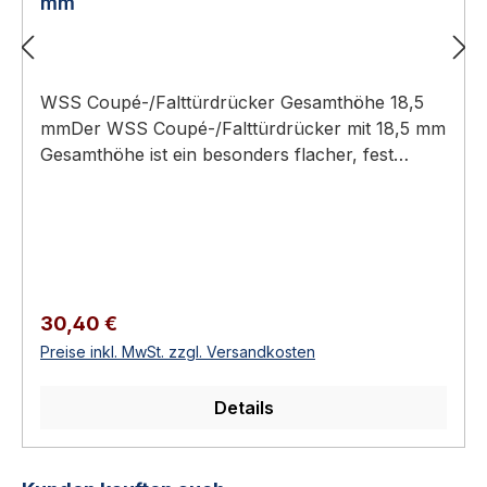
mm
WSS Coupé-/Falttürdrücker Gesamthöhe 18,5
mmDer WSS Coupé-/Falttürdrücker mit 18,5 mm
Gesamthöhe ist ein besonders flacher, fest
drehbar gelagerter Drücker mit 8-mm-Vierkant
und rechteckiger Rosette für Rohrrahmen-,
Coupé- und Falttüren.Gesamthöhe nur 18,5 mm
– besonders flache Bauform8 mm
VierkantlochMit rechteckiger RosetteFest
drehbar gelagertFür Coupé-, Falt- und
Regulärer Preis:
30,40 €
RohrrahmentürenAluminium (3
Preise inkl. MwSt. zzgl. Versandkosten
Oberflächen)Technische DatenSpezifikation und
WerkstoffBauformCoupé-/FalttürdrückerGesamt
Details
höhe18,5 mmVierkant8
mmRosetterechteckigLagerungfest drehbar
gelagertEinsatzRohrrahmen-, Coupé- und