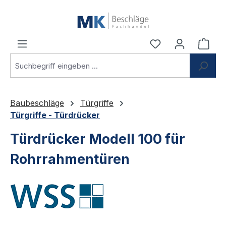
Zum Hauptinhalt springen
Du hast 0 Produ
Ware
Baubeschläge
Türgriffe
Türgriffe - Türdrücker
Türdrücker Modell 100 für
Rohrrahmentüren