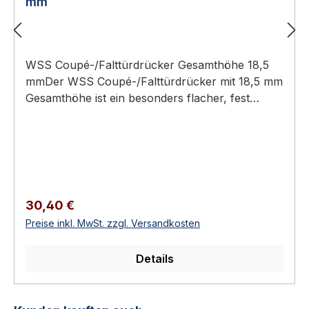
mm
WSS Coupé-/Falttürdrücker Gesamthöhe 18,5
mmDer WSS Coupé-/Falttürdrücker mit 18,5 mm
Gesamthöhe ist ein besonders flacher, fest
drehbar gelagerter Drücker mit 8-mm-Vierkant
und rechteckiger Rosette für Rohrrahmen-,
Coupé- und Falttüren.Gesamthöhe nur 18,5 mm
– besonders flache Bauform8 mm
VierkantlochMit rechteckiger RosetteFest
drehbar gelagertFür Coupé-, Falt- und
Regulärer Preis:
30,40 €
RohrrahmentürenAluminium (3
Preise inkl. MwSt. zzgl. Versandkosten
Oberflächen)Technische DatenSpezifikation und
WerkstoffBauformCoupé-/FalttürdrückerGesamt
Details
höhe18,5 mmVierkant8
mmRosetterechteckigLagerungfest drehbar
gelagertEinsatzRohrrahmen-, Coupé- und