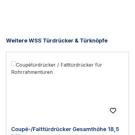
Produktgalerie überspringen
Weitere WSS Türdrücker & Türknöpfe
Coupé-/Falttürdrücker Gesamthöhe 18,5