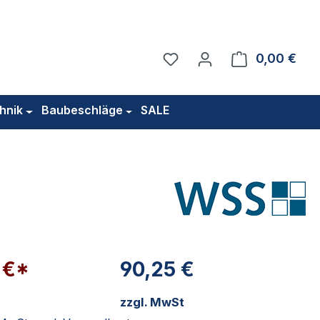
Du hast 0 Produkte auf 
0,00 €
Ware
hnik
Baubeschläge
SALE
 €*
90,25 €
zzgl. MwSt