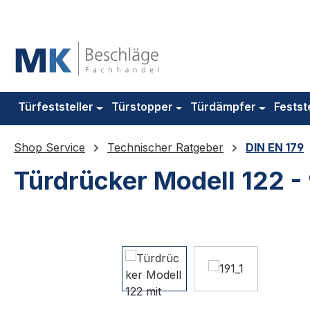
m Hauptinhalt springen
Zur Suche springen
Zur Hauptnavigation springen
Türfeststeller
Türstopper
Türdämpfer
Festst
Shop Service
Technischer Ratgeber
DIN EN 179
Türdrücker Modell 122 -
Bildergalerie überspringen