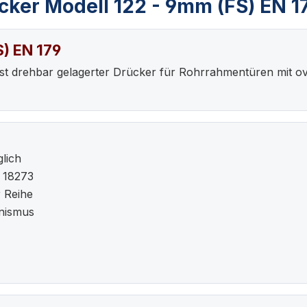
ker Modell 122 - 9mm (FS) EN 1
) EN 179
fest drehbar gelagerter Drücker für Rohrrahmentüren mit ova
lich
 18273
 Reihe
nismus