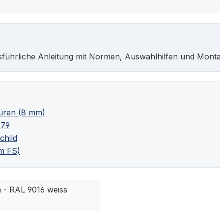
sführliche Anleitung mit Normen, Auswahlhilfen und Monta
üren (8 mm)
179
child
m FS)
m - RAL 9016 weiss