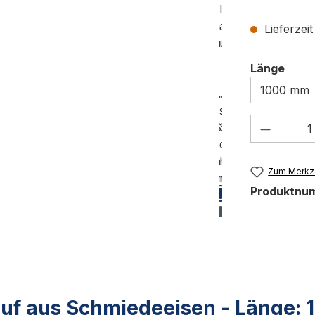
Lieferzei
ausw
Länge
Produkt
Zum Merkze
Produktnu
uf aus Schmiedeeisen - Länge: 