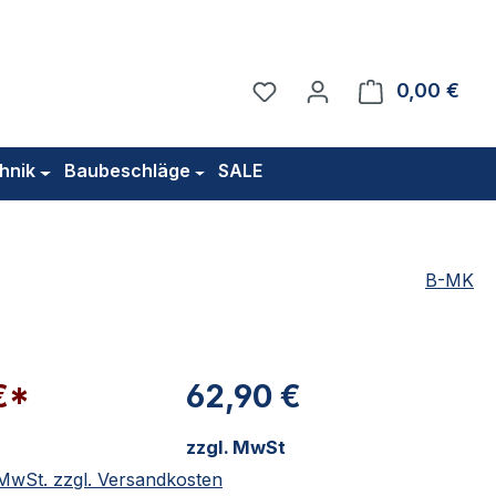
Du hast 0 Produkte auf 
0,00 €
Ware
hnik
Baubeschläge
SALE
B-MK
€*
62,90 €
zzgl. MwSt
. MwSt. zzgl. Versandkosten