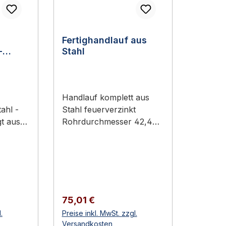
Fertighandlauf aus
-
Stahl
Handlauf komplett aus
ahl -
Stahl feuerverzinkt
gt aus
Rohrdurchmesser 42,4
 x 8 mm
mm - unterschiedliche
nden
Längen Beschreibung:
Fertighandlauf aus Stahl,
feuerverzinkt - gefertigt
aus Rohrmaterial 42,4
mm, die Rohrenden sind
Regulärer Preis:
75,01 €
igt aus
verschlossen.
.
Preise inkl. MwSt. zzgl.
 x 8 mm
Fertighandlauf aus Stahl,
Versandkosten