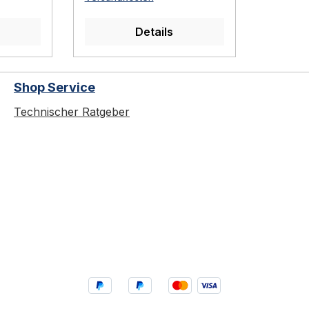
nden
feuerverzinkt Gefertigt
n 600
aus 42,40 mm
Details
r 2
Rohrmaterial Länge 800 -
2000 mm Ausführungen:
Artikelnummer:
Shop Service
Ausführung: Gewicht:
ht:
93.00.50 Länge: 800
Technischer Ratgeber
00
Halter: 2Material: Stahl,
feuerverzinkt 2,10 kg
eeisen
93.00.51 Länge:
nkt
1000 Halter:
änge:
2Material: Stahl,
feuerverzinkt 2,50 kg
eeisen
93.00.52 Länge:
nkt 4,15
1200 Halter:
2Material: Stahl,
feuerverzinkt 2,90 kg
eeisen
93.00.53 Länge:
nkt 4,30
1500 Halter: