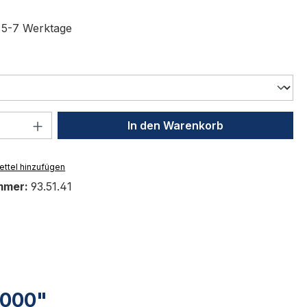
t 5-7 Werktage
ählen
 Anzahl: Gib den gewünschten Wert ein 
In den Warenkorb
ttel hinzufügen
mmer:
93.51.41
1000"