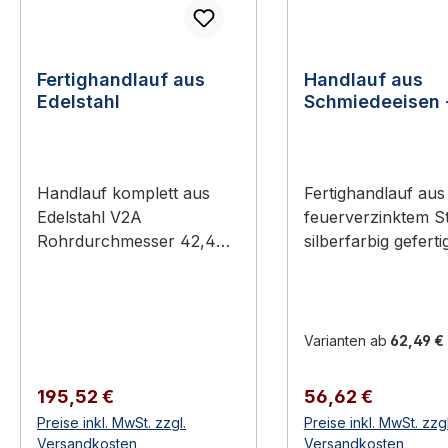
Fertighandlauf aus
Handlauf aus
Edelstahl
Schmiedeeisen 
komplett
Handlauf komplett aus
Fertighandlauf aus
Edelstahl V2A
feuerverzinktem St
Rohrdurchmesser 42,4
silberfarbig geferti
mm - unterschiedliche
Schmiedeeisen 40
Längen Beschreibung: Für
mit eingerollten E
alle Fertighandläufe
Beschreibung:
werden Handlaufhalter
Fertighandlauf aus
Varianten ab
62,49 €
mit Spannelement und
feuerverzinktem
runde Rohrabschlüsse
StahlOberfläche:
Regulärer Preis:
Regulärer Preis:
195,52 €
56,62 €
verwendet. Fertighandlauf
Silberfarbig Gefert
Preise inkl. MwSt. zzgl.
Preise inkl. MwSt. zzgl
aus Edelstahl V2A
Schmiedeeisen 40
Versandkosten
Versandkosten