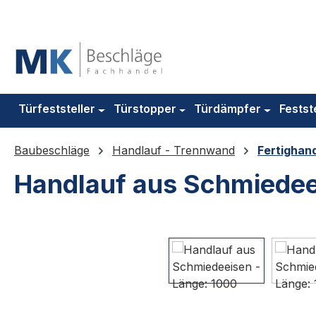
m Hauptinhalt springen
Zur Suche springen
Zur Hauptnavigation springen
Türfeststeller
Türstopper
Türdämpfer
Festst
Baubeschläge
Handlauf - Trennwand
Fertighan
Handlauf aus Schmiedee
Bildergalerie überspringen