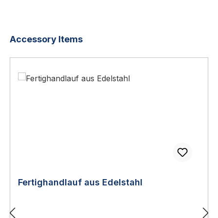
Produktgalerie überspringen
Accessory Items
Fertighandlauf aus Edelstahl