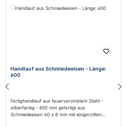
aus Edelstahl 📖 Ratgeber zum Thema Sie finden
im Handlauf-Trennwand Ratgeber 2026 eine
ausführliche Anleitung mit Normen,
Auswahlhilfen und Wartungs-Tipps.
Handlauf aus Schmiedeeisen - Länge:
600
Fertighandlauf aus feuerverzinktem Stahl -
silberfarbig - 600 mm gefertigt aus
Schmiedeeisen 40 x 8 mm mit eingerollten
Enden Beschreibung: Fertighandlauf aus