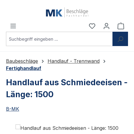
Zum Hauptinhalt springen
Du hast 0 Produ
Ware
Baubeschläge
Handlauf - Trennwand
Fertighandlauf
Handlauf aus Schmiedeeisen -
Länge: 1500
B-MK
Bildergalerie überspringen