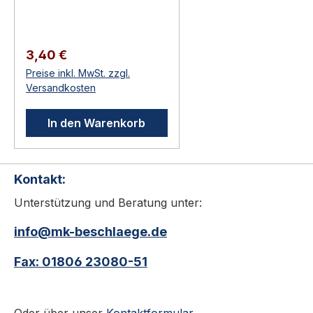
(Türtechnik).
Anwendungsbereich:
Hochwertiger Türbau in
Regulärer Preis:
3,40 €
Privat-, Gewerbe- und
Preise inkl. MwSt. zzgl.
öffentlichen Bauten.
Versandkosten
Original-Zubehör /
Verbrauchsmaterial für
In den Warenkorb
KWS-Beschläge Direkt
vom Hersteller —
passgenau Zur
Kontakt:
Erweiterung, Anpassung
oder Reparatur KWS 9903
Unterstützung und Beratung unter:
Ersatzgummi Zubehörteile
aus dem KWS-Programm:
info@mk-beschlaege.de
Unterlagen zur
Fax: 01806 23080-51
Höhenanpassung,
Pufferkappen,
Ersatzpuffer, Steindollen,