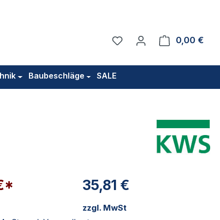
Du hast 0 Produkte auf 
0,00 €
Ware
hnik
Baubeschläge
SALE
€*
35,81 €
zzgl. MwSt