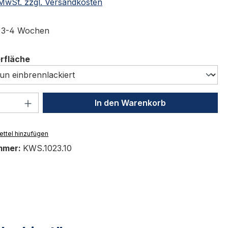
. MwSt. zzgl. Versandkosten
t 3-4 Wochen
auswählen
erfläche
 Anzahl: Gib den gewünschten Wert ein 
In den Warenkorb
ttel hinzufügen
mmer:
KWS.1023.10