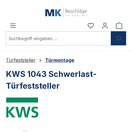
Zum Hauptinhalt springen
Du hast 0 Produ
Ware
Türfeststeller
Türmontage
KWS 1043 Schwerlast-
Türfeststeller
Bildergalerie überspringen