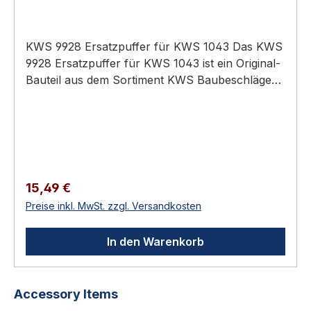
KWS 9928 Ersatzpuffer für KWS 1043 Das KWS
9928 Ersatzpuffer für KWS 1043 ist ein Original-
Bauteil aus dem Sortiment KWS Baubeschläge
(Türtechnik). Anwendungsbereich: Hochwertiger
Türbau in Privat-, Gewerbe- und öffentlichen
Bauten. Original-Zubehör / Verbrauchsmaterial
für KWS-Beschläge Direkt vom Hersteller —
passgenau Zur Erweiterung, Anpassung oder
Reparatur KWS 9928 Ersatzpuffer für KWS
Regulärer Preis:
15,49 €
1043 Zubehörteile aus dem KWS-Programm:
Preise inkl. MwSt. zzgl. Versandkosten
Unterlagen zur Höhenanpassung,
Pufferkappen, Ersatzpuffer, Steindollen,
In den Warenkorb
Rollenkloben und weitere Verbrauchs- und
Ergänzungsartikel für KWS-Beschläge.
Technische Daten MaterialAluminium oder
Produktgalerie überspringen
Accessory Items
Edelstahl-Rostfrei je Ausführung