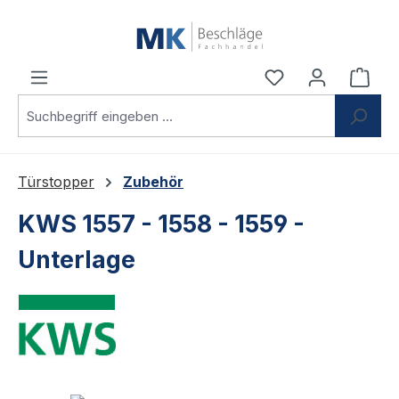
Zum Hauptinhalt springen
Du hast 0 Produ
Ware
Türstopper
Zubehör
KWS 1557 - 1558 - 1559 -
Unterlage
Bildergalerie überspringen