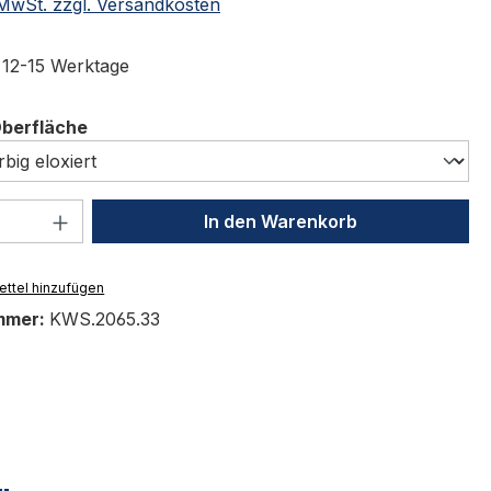
. MwSt. zzgl. Versandkosten
t 12-15 Werktage
auswählen
Oberfläche
 Anzahl: Gib den gewünschten Wert ein 
In den Warenkorb
ttel hinzufügen
mmer:
KWS.2065.33