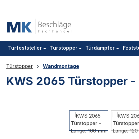
m Hauptinhalt springen
Zur Suche springen
Zur Hauptnavigation springen
Türfeststeller
Türstopper
Türdämpfer
Festst
Türstopper
Wandmontage
KWS 2065 Türstopper -
Bildergalerie überspringen