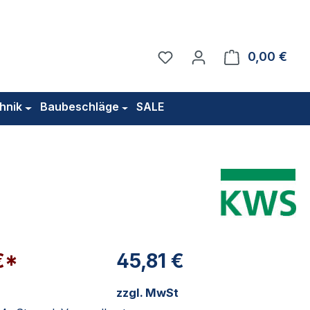
Du hast 0 Produkte auf 
0,00 €
Ware
hnik
Baubeschläge
SALE
€*
45,81 €
zzgl. MwSt