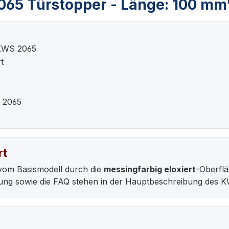
065 Türstopper - Länge: 100 mm
 KWS 2065
t
 2065
rt
vom Basismodell durch die
messingfarbig eloxiert
-Oberfl
bung sowie die FAQ stehen in der Hauptbeschreibung des 