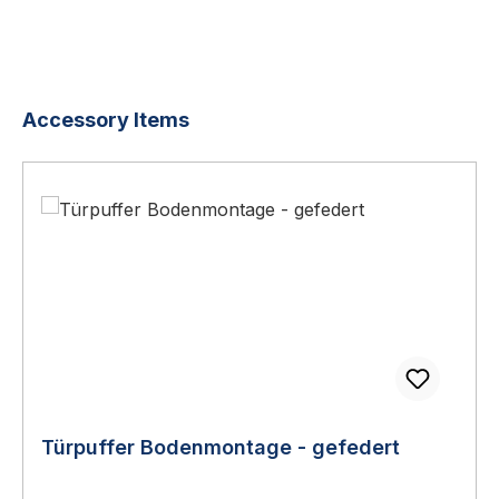
Produktgalerie überspringen
Accessory Items
Türpuffer Bodenmontage - gefedert