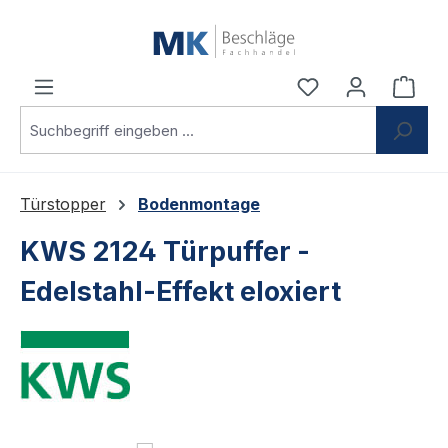
Zum Hauptinhalt springen
Du hast 0 Produ
Ware
Türstopper
Bodenmontage
KWS 2124 Türpuffer -
Edelstahl-Effekt eloxiert
Bildergalerie überspringen