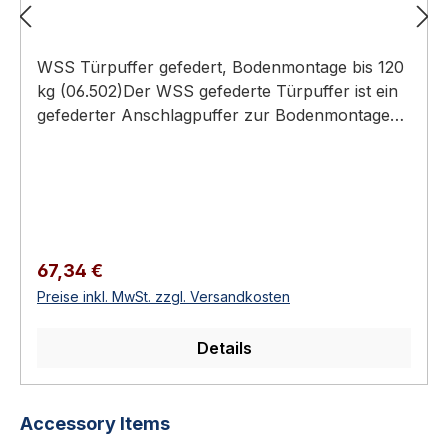
WSS Türpuffer gefedert, Bodenmontage bis 120
kg (06.502)Der WSS gefederte Türpuffer ist ein
gefederter Anschlagpuffer zur Bodenmontage
für sehr schwere Türen bis 120 kg, dessen Feder
den Aufprall dämpft und Türblatt sowie Beschlag
schont.Für sehr schwere Türen bis 120 kg —
höchste Tragkraft der ReiheGefederter Bolzen —
gedämpfter, leiser AnschlagAus Aluminium, drei
OberflächenMit schwarzem Gummipuffer, inkl.
Regulärer Preis:
67,34 €
BefestigungsmaterialPufferaufnahme/-bolzen
Preise inkl. MwSt. zzgl. Versandkosten
aus EdelstahlTechnische DatenSpezifikation und
Werkstoffmax. Türgewicht120
Details
kgMontageBodenmontage, inkl.
BefestigungsmaterialBauartgefedert (Puffer auf
gefedertem
Produktgalerie überspringen
Accessory Items
Bolzen)MaterialAluminiumPufferaufnahme/-