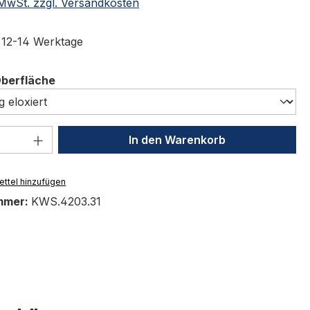
. MwSt. zzgl. Versandkosten
t 12-14 Werktage
auswählen
Oberfläche
 Anzahl: Gib den gewünschten Wert ein 
In den Warenkorb
ttel hinzufügen
mmer:
KWS.4203.31