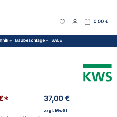
Du hast 0 Produkte auf 
0,00 €
Ware
hnik
Baubeschläge
SALE
 €*
37,00 €
zzgl. MwSt