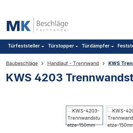
m Hauptinhalt springen
Zur Suche springen
Zur Hauptnavigation springen
Türfeststeller
Türstopper
Türdämpfer
Festst
Baubeschläge
Handlauf - Trennwand
KWS Tren
KWS 4203 Trennwandst
Bildergalerie überspringen