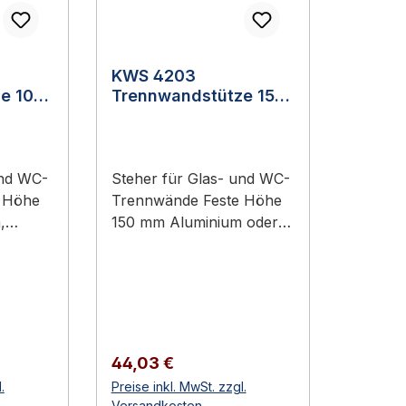
KWS 4203
e 100
Trennwandstütze 150
mm hoch
und WC-
Steher für Glas- und WC-
Trennwände Feste Höhe
150 mm Aluminium oder
Edelstahl-Rostfrei Sanitär-
, robust
und Sport-Bereich, robust
tändig
und korrosionsbeständig
Erhältlich in 2
100 mm
Ausführungen KWS 4203
Trennwandstütze 150 mm
Regulärer Preis:
44,03 €
sind
hoch KWS
.
Preise inkl. MwSt. zzgl.
für
Trennwandstützen sind
Versandkosten