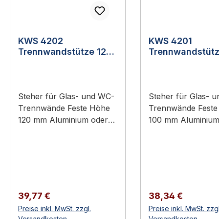
KWS 4202
KWS 4201
Trennwandstütze 120
Trennwandstütz
mm hoch
mm hoch
Steher für Glas- und WC-
Steher für Glas- 
Trennwände Feste Höhe
Trennwände Feste Höhe
120 mm Aluminium oder
100 mm Aluminium,
Edelstahl-Rostfrei Sanitär-
Edelstahl-Rostfrei Sanitär-
und Sport-Bereich, robust
und Sport-Bereich
und korrosionsbeständig
und korrosionsbes
KWS 4202
KWS 4201
Trennwandstütze 120 mm
Trennwandstütze 
hoch KWS
hoch KWS
Regulärer Preis:
Regulärer Preis:
39,77 €
38,34 €
Trennwandstützen sind
Trennwandstützen 
Preise inkl. MwSt. zzgl.
Preise inkl. MwSt. zzgl
Steher und Halter für
Steher und Halter 
Versandkosten
Versandkosten