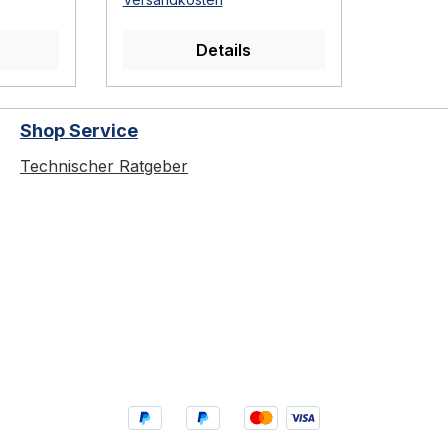
WC-
Steher und Halter für
nitär-
Glastrennwände, WC-
Details
ieren
Trennwände und Sanitär-
an
Stellwände. Sie fixieren
 Wand
das Wandelement an
Shop Service
he und
Boden, Decke und Wand
mit definierter
Technischer Ratgeber
le sind
Höhenverstellung und
n
Toleranzausgleich.Höhen
verstellbare Modelle
gleichen Bautoleranzen
aus, feststehende Modelle
.
sind für Standardhöhen
optimiert. Technische
,
Daten MaterialAluminium,
Edelstahl-Rostfrei
e Höhe)
AnwendungTrennwände,
ände,
Sanitärstellwände, WC-
, WC-
Kabinen Höhe150 mm