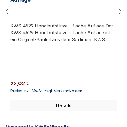
KWS 4529 Handlaufstütze - flache Auflage Das
KWS 4529 Handlaufstütze - flache Auflage ist
ein Original-Bauteil aus dem Sortiment KWS
Baubeschläge (Türtechnik).
Anwendungsbereich: Hochwertiger Türbau in
Privat-, Gewerbe- und öffentlichen Bauten.
Verbindungs-, Halterungs- und
Aufnahmebeschlag Handlauf, Trennwand,
Treppen-Systeme Aluminium oder Edelstahl-
Regulärer Preis:
22,02 €
Rostfrei Erhältlich in 2 Ausführungen KWS 4529
Preise inkl. MwSt. zzgl. Versandkosten
Handlaufstütze - flache Auflage Beschläge aus
dem KWS-Programm für Handläufe und
Details
Trennwände — von Verbindungsstücken und
Endkappen bis zu speziellen Handlaufstützen
für komplexe Treppensysteme. Wir liefern
Produktgalerie überspringen
Verwandte KWS-Modelle