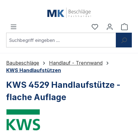
Zum Hauptinhalt springen
Du hast 0 Produ
Ware
Baubeschläge
Handlauf - Trennwand
KWS Handlaufstützen
KWS 4529 Handlaufstütze -
flache Auflage