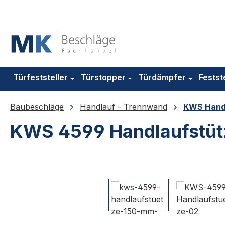
m Hauptinhalt springen
Zur Suche springen
Zur Hauptnavigation springen
Türfeststeller
Türstopper
Türdämpfer
Festst
Baubeschläge
Handlauf - Trennwand
KWS Hand
KWS 4599 Handlaufstüt
Bildergalerie überspringen