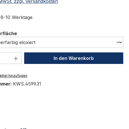
. MwSt. zzgl. Versandkosten
t 8-10 Werktage
auswählen
erfläche
 Anzahl: Gib den gewünschten Wert ein 
In den Warenkorb
ttel hinzufügen
mmer:
KWS.4599.31