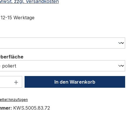
. MwSt. zzgl. Versandkosten
t 12-15 Werktage
swählen
auswählen
Oberfläche
 Anzahl: Gib den gewünschten Wert ein 
In den Warenkorb
ttel hinzufügen
mmer:
KWS.5005.83.72