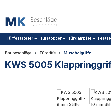
m Hauptinhalt springen
Zur Suche springen
Zur Hauptnavigation springen
Türfeststeller
Türstopper
Türdämpfer
Festst
Baubeschläge
Türgriffe
Muschelgriffe
KWS 5005 Klappringgriff 
Bildergalerie überspringen