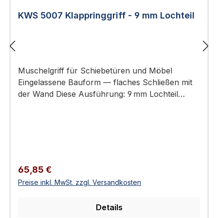
KWS 5007 Klappringgriff - 9 mm Lochteil
Muschelgriff für Schiebetüren und Möbel
Eingelassene Bauform — flaches Schließen mit
der Wand Diese Ausführung: 9 mm Lochteil
(Griffmulde mit Lochaufnahme) – Gegenstück:
KWS 5008 (9 mm Stiftteil) Aluminium oder
Edelstahl-Rostfrei Erhältlich in 18 Ausführungen
KWS 5007 Klappringgriff - 9 mm Lochteil KWS
Muschelgriffe sind eingelassene Griffe für
Schiebetüren, Schiebetürelemente und Möbel.
Regulärer Preis:
65,85 €
Sie ermöglichen ein flaches Schließen mit der
Preise inkl. MwSt. zzgl. Versandkosten
Wand und eine ergonomische Bedienung ohne
überstehenden Beschlag.Verfügbar als reine
Details
Lochteile (zum Greifen) oder als Stiftteile mit