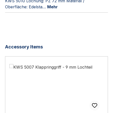
KWS 5010 Lochung: PZ 72 mm Material /
Oberfläche: Edelsta…
Mehr
Produktgalerie überspringen
Accessory Items