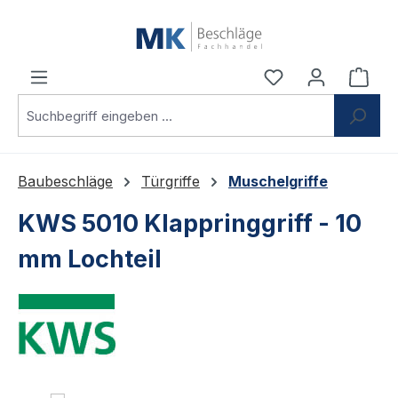
Zum Hauptinhalt springen
Du hast 0 Produ
Ware
Baubeschläge
Türgriffe
Muschelgriffe
KWS 5010 Klappringgriff - 10
mm Lochteil
Bildergalerie überspringen