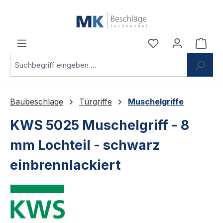
Zum Hauptinhalt springen
Du hast 0 Produ
Ware
Baubeschläge
Türgriffe
Muschelgriffe
KWS 5025 Muschelgriff - 8
mm Lochteil - schwarz
einbrennlackiert