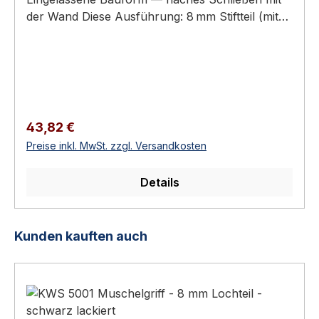
Erhältlich in 5 Ausführungen: Artikel-Nr.Farbe /
der Wand Diese Ausführung: 8 mm Stiftteil (mit
OberflächeGewicht KWS.5026.02silberfarbig
durchgehendem 8 mm-Stift) – Gegenstück: KWS
einbrennlackiert0,230 kg KWS.5026.03schwarz
5025 (8 mm Lochteil) Aluminium oder Edelstahl-
einbrennlackiert0,230 kg
Rostfrei Erhältlich in 5 Ausführungen KWS 5026
KWS.5026.31silberfarbig eloxiert0,100 kg
Muschelgriff - 8 mm Vierkantstift KWS
KWS.5026.35Edelstahl-Effekt eloxiert0,100 kg
Muschelgriffe sind eingelassene Griffe für
KWS.5026.82Edelstahl matt gebürstet0,280 kg
Schiebetüren, Schiebetürelemente und Möbel.
Weitere Oberflächen (Sonderfarben,
Regulärer Preis:
43,82 €
Sie ermöglichen ein flaches Schließen mit der
Pulverbeschichtung) sind beim Hersteller auf
Preise inkl. MwSt. zzgl. Versandkosten
Wand und eine ergonomische Bedienung ohne
Anfrage erhältlich. Montage Aussparung im
überstehenden Beschlag.Verfügbar als reine
Türblatt nach Bohrbild ausfräsen, Muschelgriff
Details
Lochteile (zum Greifen) oder als Stiftteile mit
einsetzen und mit den vorgesehenen Schrauben
integriertem Schloss-Stift. KWS bietet
befestigen. Maßblatt vor Bohrung prüfen.
Muschelgriffe in Aluminium (eloxiert/lackiert)
Lieferumfang 1× Muschelgriff Schrauben, Dübel
Produktgalerie überspringen
Kunden kauften auch
und Edelstahl-Rostfrei (matt gebürstet) — für
und sonstiges Befestigungsmaterial sind nicht im
unterschiedliche Türstärken und Stilrichtungen.
Lieferumfang enthalten und je nach Untergrund
Diese Ausführung: 8 mm Stiftteil Dieser
auszuwählen. Häufige Fragen Wofür verwende
Muschelgriff ist die Variante Stiftteil – eine
ich Muschelgriffe?Muschelgriffe sind Standard
Griffmulde mit durchgehendem 8 mm-Stift
für Schiebetüren — sie liegen flach im Türblatt