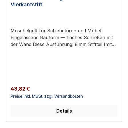
Vierkantstift
Muschelgriff für Schiebetüren und Möbel
Eingelassene Bauform — flaches Schließen mit
der Wand Diese Ausführung: 8 mm Stiftteil (mit
durchgehendem 8 mm-Stift) – Gegenstück: KWS
5025 (8 mm Lochteil) Aluminium oder Edelstahl-
Rostfrei Erhältlich in 5 Ausführungen KWS 5026
Muschelgriff - 8 mm Vierkantstift KWS
Muschelgriffe sind eingelassene Griffe für
Schiebetüren, Schiebetürelemente und Möbel.
Regulärer Preis:
43,82 €
Sie ermöglichen ein flaches Schließen mit der
Preise inkl. MwSt. zzgl. Versandkosten
Wand und eine ergonomische Bedienung ohne
überstehenden Beschlag.Verfügbar als reine
Details
Lochteile (zum Greifen) oder als Stiftteile mit
integriertem Schloss-Stift. KWS bietet
Muschelgriffe in Aluminium (eloxiert/lackiert)