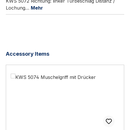
KWS 5072 Richtung: linker Türbeschlag Distanz /
Lochung…
Mehr
Produktgalerie überspringen
Accessory Items