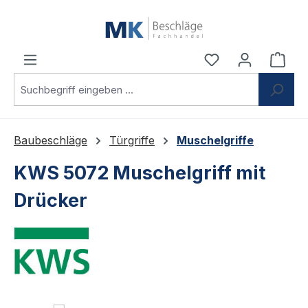
Zum Hauptinhalt springen
Du hast 0 Produ
Ware
Baubeschläge
Türgriffe
Muschelgriffe
KWS 5072 Muschelgriff mit
Drücker