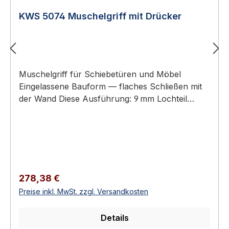
KWS 5074 Muschelgriff mit Drücker
Muschelgriff für Schiebetüren und Möbel
Eingelassene Bauform — flaches Schließen mit
der Wand Diese Ausführung: 9 mm Lochteil
(Griffmulde mit Lochaufnahme) – Gegenstück:
KWS 5075 (9 mm Stiftteil) Aluminium oder
Edelstahl-Rostfrei Erhältlich in 8 Ausführungen
KWS 5074 Muschelgriff mit Drücker KWS
Muschelgriffe sind eingelassene Griffe für
Schiebetüren, Schiebetürelemente und Möbel.
Regulärer Preis:
278,38 €
Sie ermöglichen ein flaches Schließen mit der
Preise inkl. MwSt. zzgl. Versandkosten
Wand und eine ergonomische Bedienung ohne
überstehenden Beschlag.Verfügbar als reine
Details
Lochteile (zum Greifen) oder als Stiftteile mit