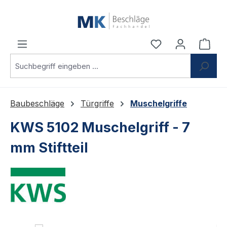
Zum Hauptinhalt springen
Du hast 0 Produ
Ware
Baubeschläge
Türgriffe
Muschelgriffe
KWS 5102 Muschelgriff - 7
mm Stiftteil
Bildergalerie überspringen