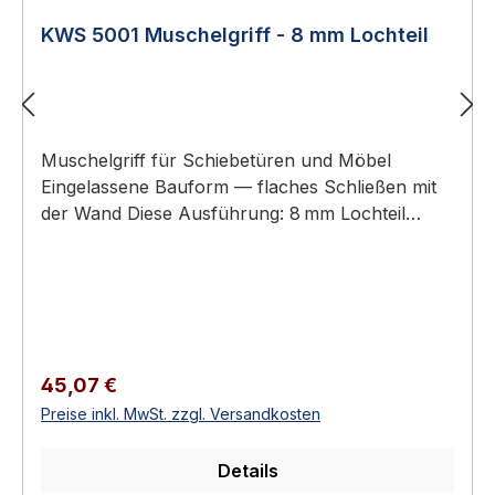
KWS 5001 Muschelgriff - 8 mm Lochteil
Muschelgriff für Schiebetüren und Möbel
Eingelassene Bauform — flaches Schließen mit
der Wand Diese Ausführung: 8 mm Lochteil
(Griffmulde mit Lochaufnahme) – Gegenstück:
KWS 5002 (8 mm Stiftteil) Aluminium oder
Edelstahl-Rostfrei Erhältlich in 9 Ausführungen
KWS 5001 Muschelgriff - 8 mm Lochteil KWS
Muschelgriffe sind eingelassene Griffe für
Schiebetüren, Schiebetürelemente und Möbel.
Regulärer Preis:
45,07 €
Sie ermöglichen ein flaches Schließen mit der
Preise inkl. MwSt. zzgl. Versandkosten
Wand und eine ergonomische Bedienung ohne
überstehenden Beschlag.Verfügbar als reine
Details
Lochteile (zum Greifen) oder als Stiftteile mit