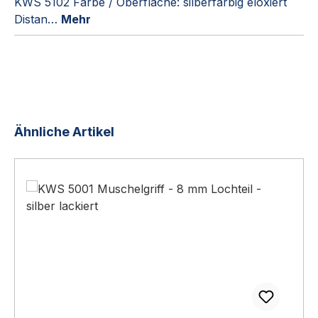
KWS 5102 Farbe / Oberfläche: silberfarbig eloxiert
Distan…
Mehr
Produktgalerie überspringen
Ähnliche Artikel