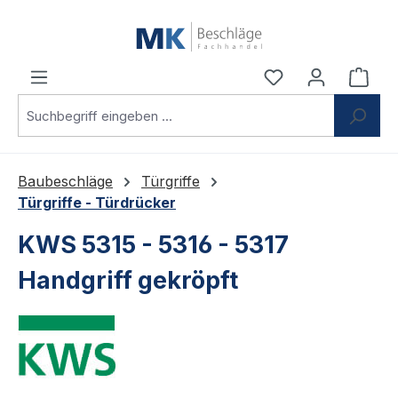
Zum Hauptinhalt springen
Du hast 0 Produ
Ware
Baubeschläge
Türgriffe
Türgriffe - Türdrücker
KWS 5315 - 5316 - 5317
Handgriff gekröpft