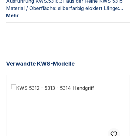
Ausführung KWS.5316.31 aus der Reihe KWS 5315
Material / Oberfläche: silberfarbig eloxiert Länge:…
Mehr
Produktgalerie überspringen
Verwandte KWS-Modelle