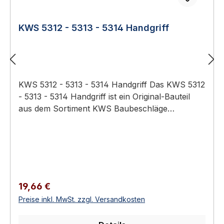
KWS 5312 - 5313 - 5314 Handgriff
KWS 5312 - 5313 - 5314 Handgriff Das KWS 5312
- 5313 - 5314 Handgriff ist ein Original-Bauteil
aus dem Sortiment KWS Baubeschläge
(Türtechnik). Anwendungsbereich: Hochwertiger
Türbau in Privat-, Gewerbe- und öffentlichen
Bauten. Türgriff / Türdrücker mit 8 mm Vierkant
Aluminium, Edelstahl oder Messing Wohn-,
Büro- und Objektbereich Kompatibel mit
Einsteckschlössern nach DIN 18251 Erhältlich in
Regulärer Preis:
19,66 €
6 Ausführungen KWS 5312 - 5313 - 5314
Preise inkl. MwSt. zzgl. Versandkosten
Handgriff Türgriffe und Türdrücker aus dem
KWS-Programm — Standardgriffe, Drückersätze