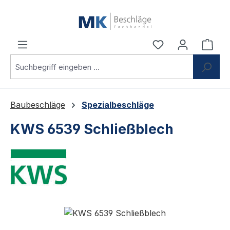
Zum Hauptinhalt springen
Du hast 0 Produ
Ware
Baubeschläge
Spezialbeschläge
KWS 6539 Schließblech
Bildergalerie überspringen