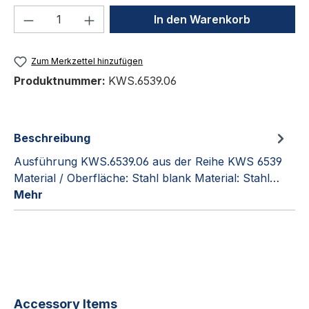
Produkt Anzahl: Gib den gewünschten We
In den Warenkorb
Zum Merkzettel hinzufügen
Produktnummer:
KWS.6539.06
Beschreibung
Ausführung KWS.6539.06 aus der Reihe KWS 6539
Material / Oberfläche: Stahl blank Material: Stahl…
Mehr
Produktgalerie überspringen
Accessory Items