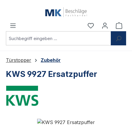
Zum Hauptinhalt springen
Du hast 0 Produ
Ware
Türstopper
Zubehör
KWS 9927 Ersatzpuffer
Bildergalerie überspringen