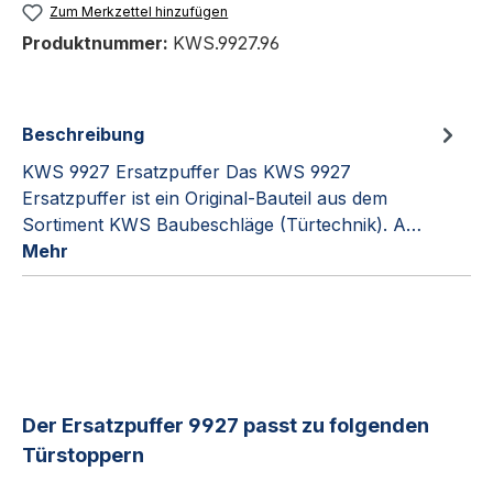
Zum Merkzettel hinzufügen
Produktnummer:
KWS.9927.96
Beschreibung
KWS 9927 Ersatzpuffer Das KWS 9927
Ersatzpuffer ist ein Original-Bauteil aus dem
Sortiment KWS Baubeschläge (Türtechnik). A…
Mehr
Produktgalerie überspringen
Der Ersatzpuffer 9927 passt zu folgenden
Türstoppern