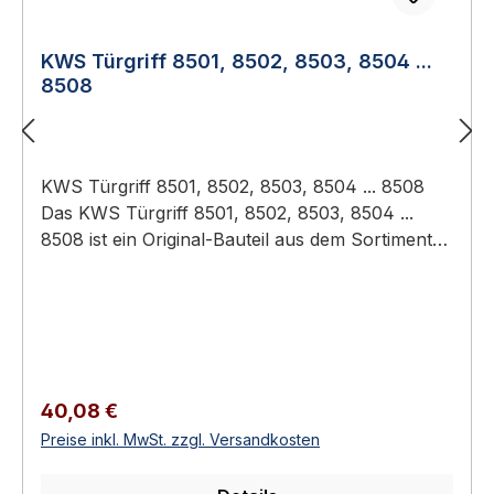
KWS Türgriff 8501, 8502, 8503, 8504 ...
8508
KWS Türgriff 8501, 8502, 8503, 8504 ... 8508
Das KWS Türgriff 8501, 8502, 8503, 8504 ...
8508 ist ein Original-Bauteil aus dem Sortiment
KWS Baubeschläge (Türtechnik).
Anwendungsbereich: Hochwertiger Türbau in
Privat-, Gewerbe- und öffentlichen Bauten.
Türgriff / Türdrücker mit 8 mm Vierkant
Aluminium, Edelstahl oder Messing Wohn-,
Büro- und Objektbereich Kompatibel mit
Regulärer Preis:
40,08 €
Einsteckschlössern nach DIN 18251 Erhältlich in
Preise inkl. MwSt. zzgl. Versandkosten
8 Ausführungen KWS Türgriff 8501, 8502, 8503,
8504 ... 8508 Türgriffe und Türdrücker aus dem