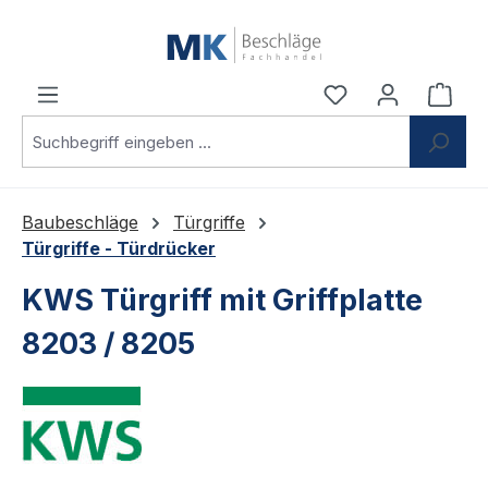
Zum Hauptinhalt springen
Du hast 0 Produ
Ware
Baubeschläge
Türgriffe
Türgriffe - Türdrücker
KWS Türgriff mit Griffplatte
8203 / 8205