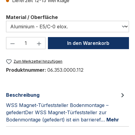
Lieferzeit 12-15 Werktage
auswählen
Material / Oberfläche
Produkt Anzahl: Gib den gewünschten We
In den Warenkorb
Zum Merkzettel hinzufügen
Produktnummer:
06.353.0000.112
Beschreibung
WSS Magnet-Türfeststeller Bodenmontage –
gefedertDer WSS Magnet-Türfeststeller zur
Bodenmontage (gefedert) ist ein barrieref…
Mehr