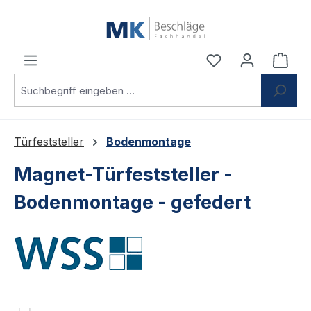
Zum Hauptinhalt springen
Du hast 0 Produ
Ware
Türfeststeller
Bodenmontage
Magnet-Türfeststeller -
Bodenmontage - gefedert
Bildergalerie überspringen