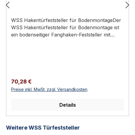
WSS Hakentürfeststeller für BodenmontageDer
WSS Hakentürfeststeller für Bodenmontage ist
ein bodenseitiger Fanghaken-Feststeller mit
ausschaltbarem Haken und federndem
Gummipuffer, der Türen bis 100 kg offen
hält.Hakenfeststeller zur
BodenmontageTürgewicht bis 100 kgFanghaken
ausschaltbar (reine Pufferfunktion)Mit
schwarzem, federndem Gummipuffer4
Regulärer Preis:
70,28 €
Oberflächen: Alu (3) oder Edelstahl
Preise inkl. MwSt. zzgl. Versandkosten
V2ATechnische DatenSpezifikation und
WerkstoffBauartHakentürfeststeller,
Details
ausschaltbarMontageBodenmontageTürgewichtb
is 100 kgMaterialAluminium oder Edelstahl
V2APufferschwarzer, federnder
Produktgalerie überspringen
Weitere WSS Türfeststeller
GummipufferFanghakenausschaltbarAusführung