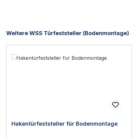
Produktgalerie überspringen
Weitere WSS Türfeststeller (Bodenmontage)
Hakentürfeststeller für Bodenmontage