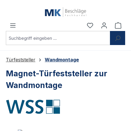
Zum Hauptinhalt springen
Du hast 0 Produ
Ware
Türfeststeller
Wandmontage
Magnet-Türfeststeller zur
Wandmontage
Bildergalerie überspringen