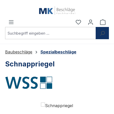
Zum Hauptinhalt springen
Du hast 0 Produ
Ware
Baubeschläge
Spezialbeschläge
Schnappriegel
Bildergalerie überspringen