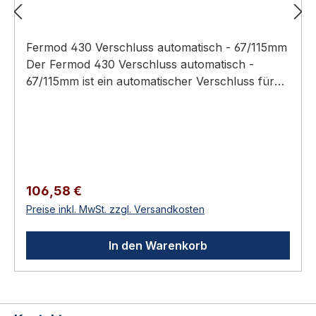
Fermod 430 Verschluss automatisch - 67/115mm
Der Fermod 430 Verschluss automatisch -
67/115mm ist ein automatischer Verschluss für
begehbare Kühl- und Tiefkühlraumtüren mit
Innen-Notöffnung durch Druckknopf. Für
Einbau- oder aufliegende DrehtürenFür
Türstärken von 67 BIS 115 MMVerdeckte und
unzugängliche BefestigungenMaterial:
KompositLinks oder rechts
Regulärer Preis:
106,58 €
verwendbarRegelbares SchließblechFür plus
Preise inkl. MwSt. zzgl. Versandkosten
und minus Temperaturen einsetzbar Technische
Daten Spezifikation und Ausführungen
In den Warenkorb
ProduktgruppeAutomatischer Kühlraumtür-
VerschlussMaterialKompositHersteller-
Nr.FER430EAN5414618313035Norm-
KontextDGUV Regel 110-007; EU 1935/2004; ISO