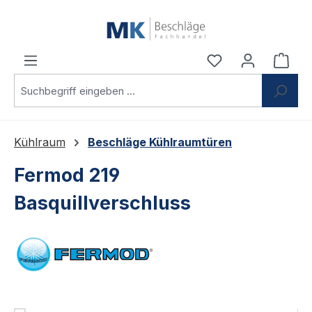
Zum Hauptinhalt springen
Du hast 0 Produ
Ware
Kühlraum
Beschläge Kühlraumtüren
Fermod 219
Basquillverschluss
Bildergalerie überspringen