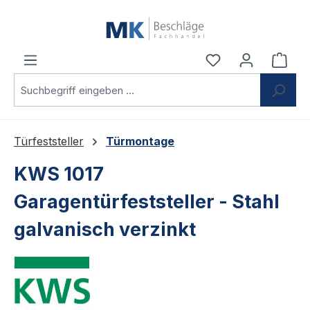
Zum Hauptinhalt springen
Du hast 0 Produ
Ware
Türfeststeller
Türmontage
KWS 1017
Garagentürfeststeller - Stahl
galvanisch verzinkt