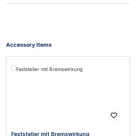
Produktgalerie überspringen
Accessory Items
Feststeller mit Bremswirkung