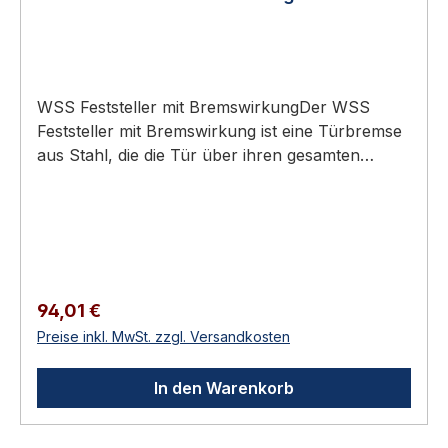
WSS Feststeller mit BremswirkungDer WSS
Feststeller mit Bremswirkung ist eine Türbremse
aus Stahl, die die Tür über ihren gesamten
Öffnungsbereich bis 125° in jeder Stellung hält
und deren Bremskraft sich stufenlos per
Rändelschraube einstellen lässt.Türbremse mit
einstellbarer Bremskraft
(Rändelschraube)Türgewicht bis 100 kgHub 200
mm, Öffnung bis 125°Für maximale Türgröße
Regulärer Preis:
94,01 €
1200 x 2200 mmStahl, galvanisch
Preise inkl. MwSt. zzgl. Versandkosten
verzinktTechnische DatenSpezifikation und
WerkstoffBauartFeststeller / Türbremse mit
In den Warenkorb
BremswirkungTürgewichtbis 100 kgHub200
mmÖffnungswinkelbis 125°, in jeder Stellung
gehaltenmax. Türgröße1200 x 2200