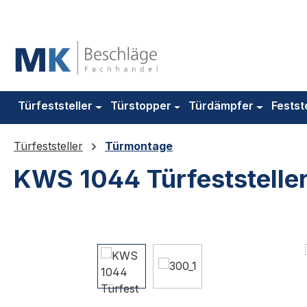
m Hauptinhalt springen
Zur Suche springen
Zur Hauptnavigation springen
Türfeststeller
Türstopper
Türdämpfer
Festst
Türfeststeller
Türmontage
KWS 1044 Türfeststeller 
Bildergalerie überspringen