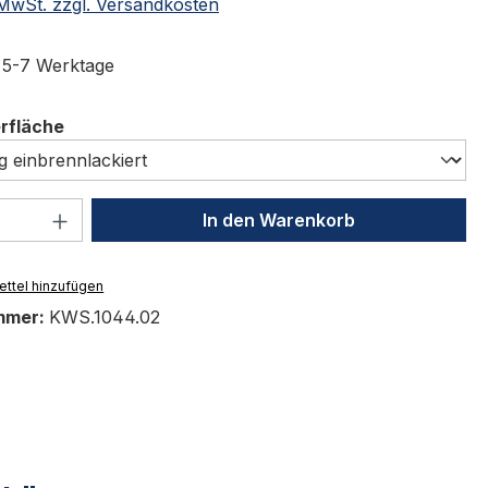
. MwSt. zzgl. Versandkosten
t 5-7 Werktage
auswählen
erfläche
 Anzahl: Gib den gewünschten Wert ein 
In den Warenkorb
ttel hinzufügen
mmer:
KWS.1044.02