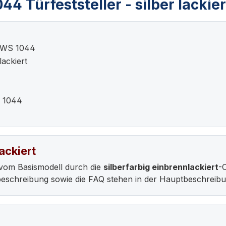
 Türfeststeller - silber lackier
KWS 1044
lackiert
S 1044
ackiert
vom Basismodell durch die
silberfarbig einbrennlackiert
-
ebeschreibung sowie die FAQ stehen in der Hauptbeschrei