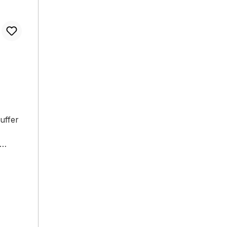
uffer
us dem
h:
au in