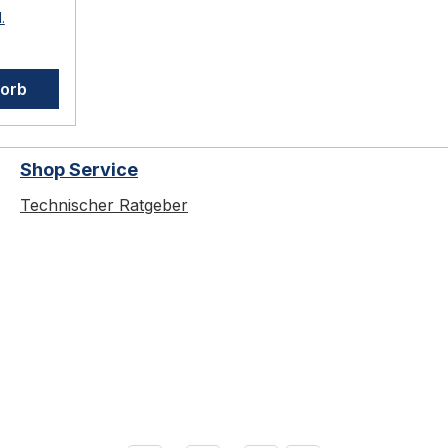
 und
.
n.
l für
korb
Shop Service
assung
Technischer Ratgeber
dem
dollen,
weitere
für