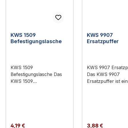
KWS 1509
KWS 9907
Befestigungslasche
Ersatzpuffer
KWS 1509
KWS 9907 Ersatzp
Befestigungslasche Das
Das KWS 9907
KWS 1509
Ersatzpuffer ist ein
Befestigungslasche ist ein
Original-Bauteil a
Original-Bauteil aus dem
Sortiment KWS
Sortiment KWS
Baubeschläge
Baubeschläge
(Türtechnik).
(Türtechnik).
Anwendungsbereic
Anwendungsbereich:
Hochwertiger Türb
Regulärer Preis:
Regulärer Preis:
4,19 €
3,88 €