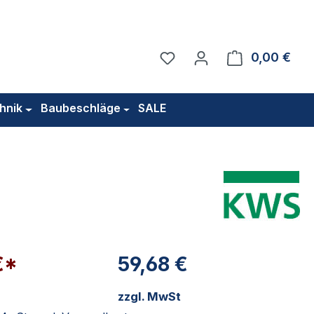
Du hast 0 Produkte auf 
0,00 €
Ware
hnik
Baubeschläge
SALE
€*
59,68 €
zzgl. MwSt