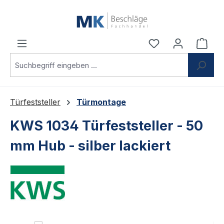
Zum Hauptinhalt springen
Du hast 0 Produ
Ware
Türfeststeller
Türmontage
KWS 1034 Türfeststeller - 50
mm Hub - silber lackiert
Bildergalerie überspringen