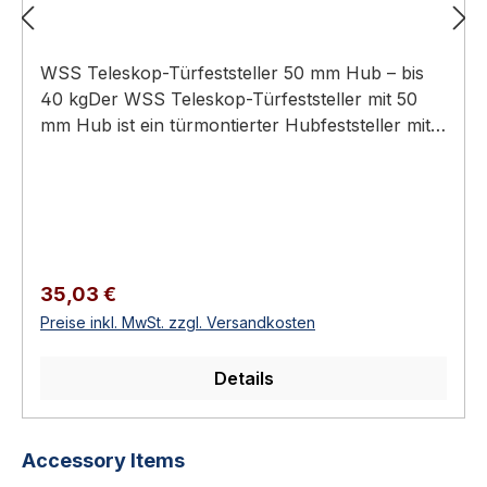
WSS Teleskop-Türfeststeller 50 mm Hub – bis
40 kgDer WSS Teleskop-Türfeststeller mit 50
mm Hub ist ein türmontierter Hubfeststeller mit
verdeckter Befestigung und federgestütztem
Bodenpuffer, der Türen bis 40 kg offen
hält.Teleskop-Türfeststeller, 50 mm
HubTürgewicht bis 40 kgVerdeckte Befestigung,
federgestützter BodenpufferGehäuse Stahl oder
Edelstahl V2A matt gebürstetVerlängerte
Regulärer Preis:
35,03 €
Anschraubplatte als TrittschutzTechnische
Preise inkl. MwSt. zzgl. Versandkosten
DatenSpezifikation und
WerkstoffBauartTeleskop-HubfeststellerHub50
Details
mmTürgewichtbis 40 kgGehäuse /
TretbolzenStahl oder Edelstahl V2A matt
gebürstetBefestigungverdecktBodenpufferfederg
Produktgalerie überspringen
Accessory Items
estütztAnschraubplatteverlängert, als