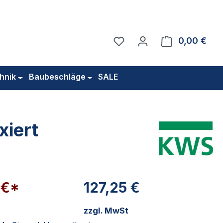
Du hast 0 Produkte auf 
0,00 €
Ware
hnik
Baubeschläge
SALE
xiert
 €*
127,25 €
zzgl. MwSt