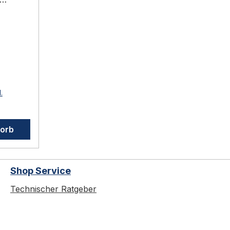
us dem
h:
au in
 und
.
n.
l für
korb
Shop Service
assung
Technischer Ratgeber
dem