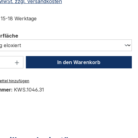
. MwSt. zzgl. Versandkosten
t 15-18 Werktage
auswählen
erfläche
 Anzahl: Gib den gewünschten Wert ein 
In den Warenkorb
ttel hinzufügen
mmer:
KWS.1046.31