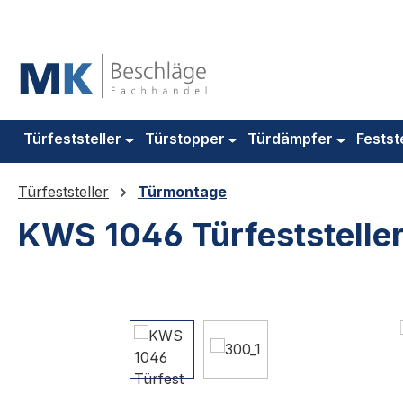
m Hauptinhalt springen
Zur Suche springen
Zur Hauptnavigation springen
Türfeststeller
Türstopper
Türdämpfer
Festst
Türfeststeller
Türmontage
KWS 1046 Türfeststeller 
Bildergalerie überspringen