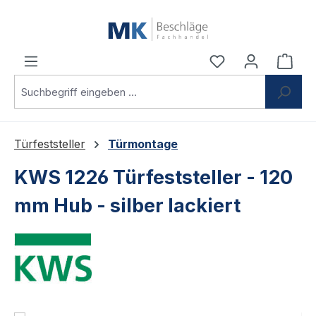
Zum Hauptinhalt springen
Du hast 0 Produ
Ware
Türfeststeller
Türmontage
KWS 1226 Türfeststeller - 120
mm Hub - silber lackiert
Bildergalerie überspringen