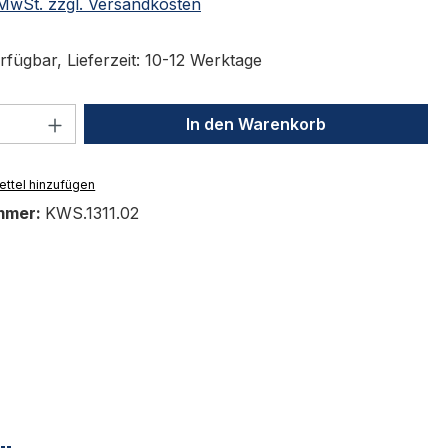
. MwSt. zzgl. Versandkosten
rfügbar, Lieferzeit: 10-12 Werktage
 Anzahl: Gib den gewünschten Wert ein 
In den Warenkorb
ttel hinzufügen
mmer:
KWS.1311.02