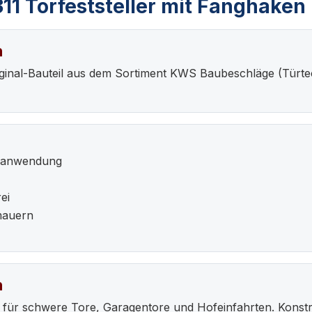
1 Torfeststeller mit Fanghaken 
n
Original-Bauteil aus dem Sortiment KWS Baubeschläge (Tür
enanwendung
ei
mauern
n
 für schwere Tore, Garagentore und Hofeinfahrten. Konstru