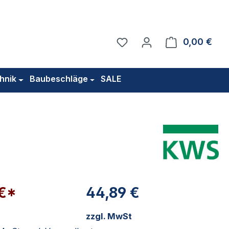
Du hast 0 Produkte auf 
0,00 €
Ware
hnik
Baubeschläge
SALE
 €*
44,89 €
zzgl. MwSt