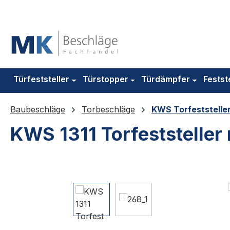
m Hauptinhalt springen
Zur Suche springen
Zur Hauptnavigation springen
Türfeststeller
Türstopper
Türdämpfer
Festst
Baubeschläge
Torbeschläge
KWS Torfeststelle
KWS 1311 Torfeststeller
Bildergalerie überspringen