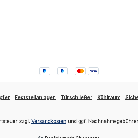
472 /
in 9 Ausführungen
Türknopf KWS 3481 /
em
3482 / 3483 Türgriffe und
—
Türdrücker aus dem
KWS-Programm —
 Knäufe
Standardgriffe,
Drückersätze und Knäufe
Wohn-,
für Schloss- und
ereich.
Standardtüren in Wohn-,
 8 mm
Büro- und Objektbereich.
ormen
Standard-Vierkant 8 mm
für alle DIN-konformen
Einsteckschlösser.
pfer
Feststellanlagen
Türschließer
Kühlraum
Sich
Technische Daten
ndard)
MaterialAluminium
s- und
Vierkant8 mm (Standard)
rtsteuer zzgl.
Versandkosten
und ggf. Nachnahmegebühren,
AnwendungSchloss- und
lösser)
Standardtüren NormDIN