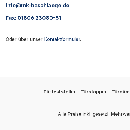
3402 - 3422 Türdrücker
Türknopf 3471 / 3
info@mk-beschlaege.de
Türgriffe und Türdrücker
3473 Türgriffe und
Fax: 01806 23080-51
aus dem KWS-Programm
Türdrücker aus d
— Standardgriffe,
KWS-Programm 
Drückersätze und Knäufe
Standardgriffe,
Oder über unser
Kontaktformular
.
für Schloss- und
Drückersätze und
Standardtüren in Wohn-,
für Schloss- und
Büro- und Objektbereich.
Standardtüren in 
Standard-Vierkant 8 mm
Büro- und Objektb
für alle DIN-konformen
Standard-Vierkant
Einsteckschlösser.
für alle DIN-konf
Technische Daten
Einsteckschlösser.
MaterialAluminium
Technische Daten
Türfeststeller
Türstopper
Türdäm
Vierkant8 mm (Standard)
MaterialAluminium
AnwendungSchloss- und
Vierkant8 mm (Sta
Standardtüren NormDIN
AnwendungSchlos
Alle Preise inkl. gesetzl. Mehrwe
18251 (Einsteckschlösser)
Standardtüren NormDIN
Ausführungen im
18251 (Einstecksch