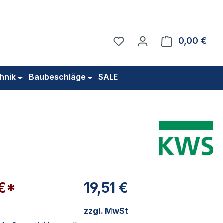
Du hast 0 Produkte auf 
0,00 €
Ware
hnik
Baubeschläge
SALE
 €*
19,51 €
zzgl. MwSt