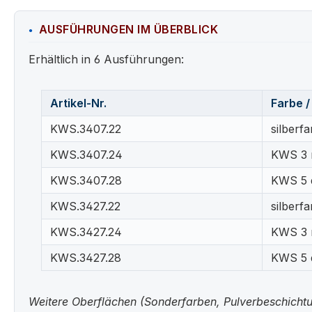
AUSFÜHRUNGEN IM ÜBERBLICK
Erhältlich in 6 Ausführungen:
Artikel-Nr.
Farbe /
KWS.3407.22
silberfa
KWS.3407.24
KWS 3 m
KWS.3407.28
KWS 5 d
KWS.3427.22
silberfa
KWS.3427.24
KWS 3 m
KWS.3427.28
KWS 5 d
Weitere Oberflächen (Sonderfarben, Pulverbeschichtun