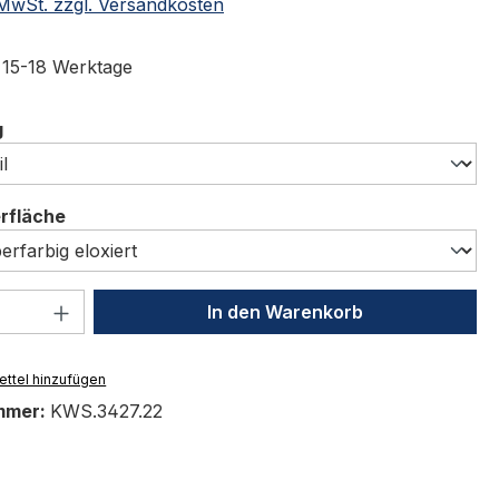
. MwSt. zzgl. Versandkosten
t 15-18 Werktage
auswählen
g
auswählen
erfläche
 Anzahl: Gib den gewünschten Wert ein 
In den Warenkorb
ttel hinzufügen
mmer:
KWS.3427.22