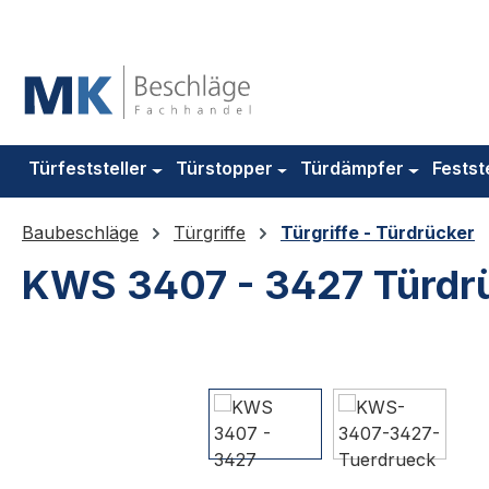
m Hauptinhalt springen
Zur Suche springen
Zur Hauptnavigation springen
Türfeststeller
Türstopper
Türdämpfer
Festst
Baubeschläge
Türgriffe
Türgriffe - Türdrücker
KWS 3407 - 3427 Türdr
Bildergalerie überspringen