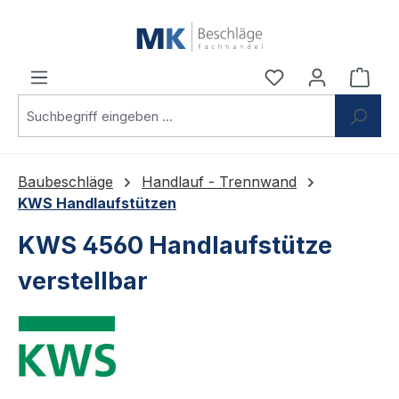
Zum Hauptinhalt springen
Du hast 0 Produ
Ware
Baubeschläge
Handlauf - Trennwand
KWS Handlaufstützen
KWS 4560 Handlaufstütze
verstellbar