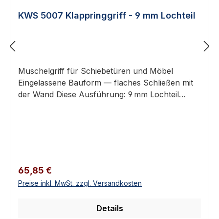
KWS 5007 Klappringgriff - 9 mm Lochteil
Muschelgriff für Schiebetüren und Möbel
Eingelassene Bauform — flaches Schließen mit
der Wand Diese Ausführung: 9 mm Lochteil
(Griffmulde mit Lochaufnahme) – Gegenstück:
KWS 5008 (9 mm Stiftteil) Aluminium oder
Edelstahl-Rostfrei Erhältlich in 18 Ausführungen
KWS 5007 Klappringgriff - 9 mm Lochteil KWS
Muschelgriffe sind eingelassene Griffe für
Schiebetüren, Schiebetürelemente und Möbel.
Regulärer Preis:
65,85 €
Sie ermöglichen ein flaches Schließen mit der
Preise inkl. MwSt. zzgl. Versandkosten
Wand und eine ergonomische Bedienung ohne
überstehenden Beschlag.Verfügbar als reine
Details
Lochteile (zum Greifen) oder als Stiftteile mit