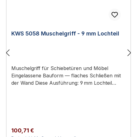
KWS 5058 Muschelgriff - 9 mm Lochteil
Muschelgriff für Schiebetüren und Möbel
Eingelassene Bauform — flaches Schließen mit
der Wand Diese Ausführung: 9 mm Lochteil
(Griffmulde mit Lochaufnahme) – Gegenstück:
KWS 5059 (9 mm Stiftteil) Aluminium oder
Edelstahl-Rostfrei Erhältlich in 8 Ausführungen
KWS 5058 Muschelgriff - 9 mm Lochteil KWS
Muschelgriffe sind eingelassene Griffe für
Schiebetüren, Schiebetürelemente und Möbel.
Regulärer Preis:
100,71 €
Sie ermöglichen ein flaches Schließen mit der