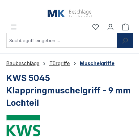
Zum Hauptinhalt springen
Du hast 0 Produ
Ware
Baubeschläge
Türgriffe
Muschelgriffe
KWS 5045
Klappringmuschelgriff - 9 mm
Lochteil