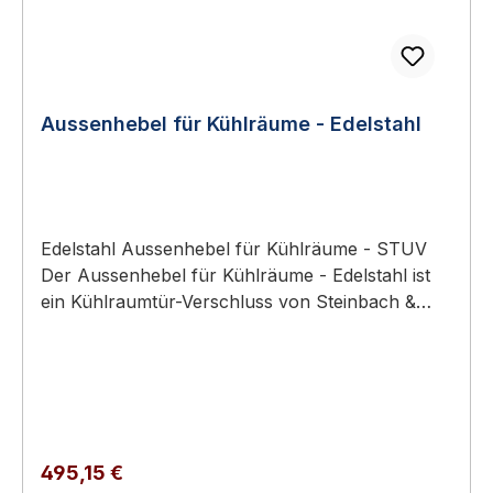
Aussenhebel für Kühlräume - Edelstahl
Edelstahl Aussenhebel für Kühlräume - STUV
Der Aussenhebel für Kühlräume - Edelstahl ist
ein Kühlraumtür-Verschluss von Steinbach &
Vollmann (STUV). für aufliegende Türen,
gesandstrahlt und mit Abdruckplatte Material
Außengriff: EdelstahlOberfläche Außengriff:
gesandstrahltVerwendung für: aufliegende
TürDIN: Rechts oder LinksHöhe: 82.0 mm
Technische Daten Gewicht2.36 kgDINRechts
Regulärer Preis:
495,15 €
oder LinksMaterial