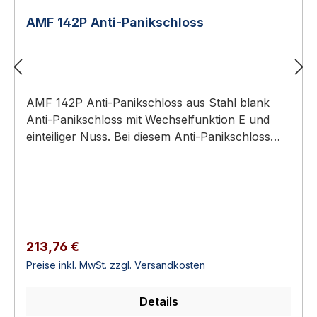
AMF 142P Anti-Panikschloss
AMF 142P Anti-Panikschloss aus Stahl blank
Anti-Panikschloss mit Wechselfunktion E und
einteiliger Nuss. Bei diesem Anti-Panikschloss
wird durch einen feststehenden Knopf auf der
Außenseite der Tür ein unberechtigter Zutritt
verhindert. Nur mit dem Schlüssel kann von
außen über die Wechselfunktion die Tür geöffnet
werden. Von innen ist die Anti-Panikfunktion bei
geschlossener Tür grundsätzlich möglich. Anti-
Regulärer Preis:
213,76 €
Panikschloss, verzinkt Nr. 142P..., die Falle ist
Preise inkl. MwSt. zzgl. Versandkosten
nicht umdrehbar. Einteilige NussVorgerichtet für
Profilzylinder (ZW)Mit WechselDorn 60 mm
Details
Eigenschaften Tour 2-tourigNuss 9