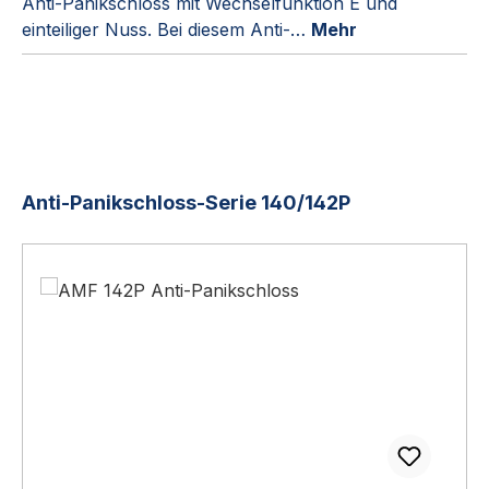
Anti-Panikschloss mit Wechselfunktion E und
einteiliger Nuss. Bei diesem Anti-…
Mehr
Produktgalerie überspringen
Anti-Panikschloss-Serie 140/142P