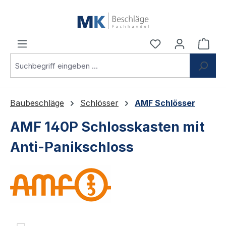
Zum Hauptinhalt springen
Du hast 0 Produ
Ware
Baubeschläge
Schlösser
AMF Schlösser
AMF 140P Schlosskasten mit
Anti-Panikschloss
Bildergalerie überspringen