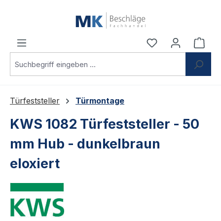
Zum Hauptinhalt springen
Du hast 0 Produ
Ware
Türfeststeller
Türmontage
KWS 1082 Türfeststeller - 50
mm Hub - dunkelbraun
eloxiert