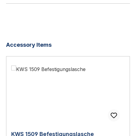
Produktgalerie überspringen
Accessory Items
KWS 1509 Befestigungslasche