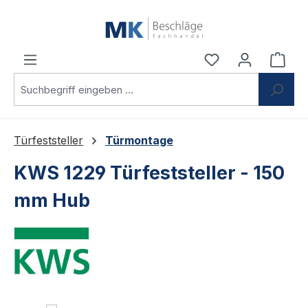
Zum Hauptinhalt springen
Du hast 0 Produ
Ware
Türfeststeller
Türmontage
KWS 1229 Türfeststeller - 150
mm Hub
Bildergalerie überspringen