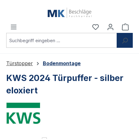
Zum Hauptinhalt springen
Du hast 0 Produ
Ware
Türstopper
Bodenmontage
KWS 2024 Türpuffer - silber
eloxiert
Bildergalerie überspringen