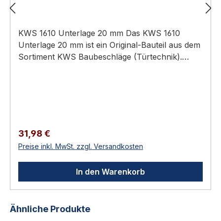
KWS 1610 Unterlage 20 mm Das KWS 1610
Unterlage 20 mm ist ein Original-Bauteil aus dem
Sortiment KWS Baubeschläge (Türtechnik).
Anwendungsbereich: Hochwertiger Türbau in
Privat-, Gewerbe- und öffentlichen Bauten.
Original-Zubehör / Verbrauchsmaterial für KWS-
Beschläge Direkt vom Hersteller — passgenau
Zur Erweiterung, Anpassung oder Reparatur
KWS 1610 Unterlage 20 mm Zubehörteile aus
Regulärer Preis:
31,98 €
dem KWS-Programm: Unterlagen zur
Preise inkl. MwSt. zzgl. Versandkosten
Höhenanpassung, Pufferkappen, Ersatzpuffer,
Steindollen, Rollenkloben und weitere
In den Warenkorb
Verbrauchs- und Ergänzungsartikel für KWS-
Beschläge. Technische Daten MaterialAluminium
oder Edelstahl-Rostfrei je Ausführung
Produktgalerie überspringen
Ähnliche Produkte
VerwendungAnpassung oder Ersatz für KWS-