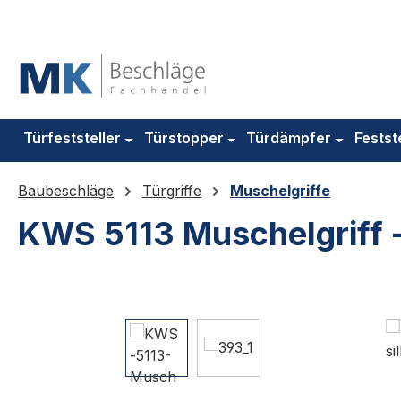
m Hauptinhalt springen
Zur Suche springen
Zur Hauptnavigation springen
Türfeststeller
Türstopper
Türdämpfer
Festst
Baubeschläge
Türgriffe
Muschelgriffe
KWS 5113 Muschelgriff - 
Bildergalerie überspringen