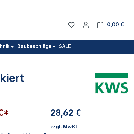
Du hast 0 Produkte auf 
0,00 €
Ware
hnik
Baubeschläge
SALE
kiert
 €*
28,62 €
zzgl. MwSt