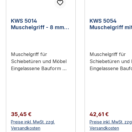
KWS 5014
KWS 5054
Muschelgriff - 8 mm
Muschelgriff mi
Stiftteil
Einreiberzunge
Muschelgriff für
Muschelgriff für
Schiebetüren und Möbel
Schiebetüren und
Eingelassene Bauform —
Eingelassene Bau
flaches Schließen mit der
flaches Schließen 
Wand Diese Ausführung:
Wand Ausführung mit
8 mm Stiftteil (mit
Einreiberzunge – k
durchgehendem 8 mm-
Loch-/Stiftteil; Bet
Stift) – Gegenstück: KWS
über die integrierte
5013 (8 mm Lochteil)
Einreiberzunge Aluminium
Regulärer Preis:
Regulärer Preis:
35,45 €
42,61 €
Aluminium oder Edelstahl-
oder Edelstahl-Rost
Preise inkl. MwSt. zzgl.
Preise inkl. MwSt. zzgl
Rostfrei Erhältlich in 4
Erhältlich in 4
Versandkosten
Versandkosten
Ausführungen KWS 5014
Ausführungen KWS 5054