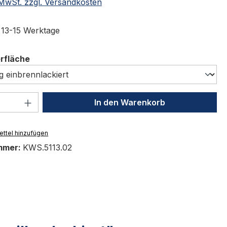
. MwSt. zzgl. Versandkosten
t 13-15 Werktage
auswählen
erfläche
 Anzahl: Gib den gewünschten Wert ein 
In den Warenkorb
ttel hinzufügen
mmer:
KWS.5113.02