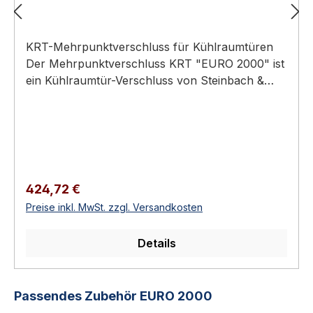
KRT-Mehrpunktverschluss für Kühlraumtüren
Der Mehrpunktverschluss KRT "EURO 2000" ist
ein Kühlraumtür-Verschluss von Steinbach &
Vollmann (STUV). KRT-Mehrpunktverschluss
"EURO 2000" mit Zylinder, Außen- und
Innenhebel mit eingebautem
Profilzylinderintegrierte NotöffnungWerkstoff
Gehäuse: Kunststoff PA 6Oberfläche
Außengehäuse: schwarzOberfläche
Regulärer Preis:
424,72 €
Innengehäuse: grünWerkstoff Griff: Edelstahl
Preise inkl. MwSt. zzgl. Versandkosten
Eigenschaften mit eingebautem
Profilzylinderintegrierte NotöffnungWerkstoff
Details
Gehäuse: Kunststoff PA 6Oberfläche
Außengehäuse: schwarzOberfläche
Innengehäuse: grünWerkstoff Griff:
Produktgalerie überspringen
Passendes Zubehör EURO 2000
EdelstahlOberfläche Griff. gesandstrahltmit 3