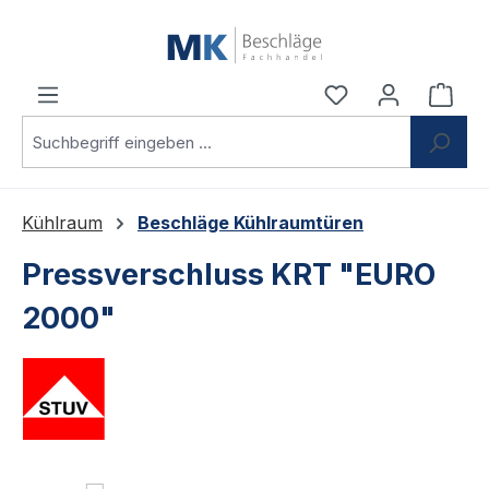
Zum Hauptinhalt springen
Du hast 0 Produ
Ware
Kühlraum
Beschläge Kühlraumtüren
Pressverschluss KRT "EURO
2000"
Bildergalerie überspringen