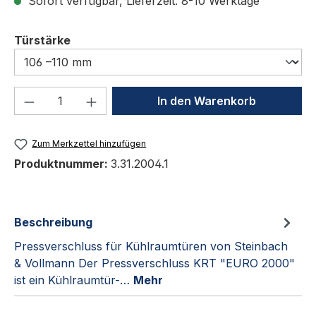
Sofort verfügbar, Lieferzeit: 8-10 Werktage
auswählen
Türstärke
Produkt Anzahl: Gib den gewünschten We
In den Warenkorb
Zum Merkzettel hinzufügen
Produktnummer:
3.31.2004.1
Beschreibung
Pressverschluss für Kühlraumtüren von Steinbach
& Vollmann Der Pressverschluss KRT "EURO 2000"
ist ein Kühlraumtür-…
Mehr