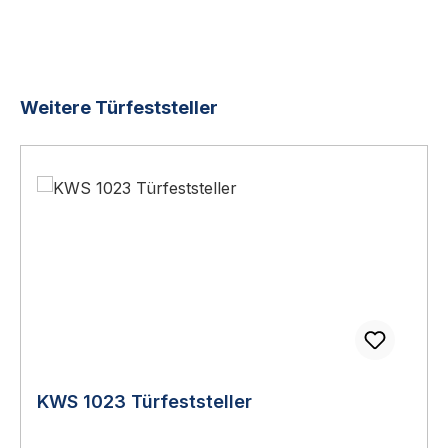
Produktgalerie überspringen
Weitere Türfeststeller
KWS 1023 Türfeststeller