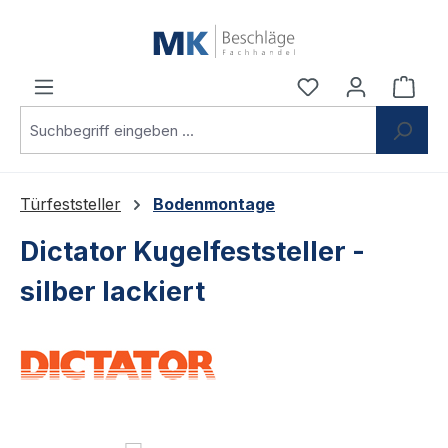
Zum Hauptinhalt springen
Du hast 0 Produ
Ware
Türfeststeller
Bodenmontage
Dictator Kugelfeststeller -
silber lackiert
Bildergalerie überspringen