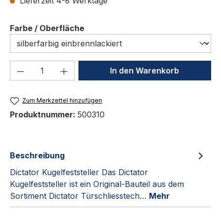
Lieferzeit 4-6 Werktage
auswählen
Farbe / Oberfläche
Produkt Anzahl: Gib den gewünschten We
In den Warenkorb
Zum Merkzettel hinzufügen
Produktnummer:
500310
Beschreibung
Dictator Kugelfeststeller Das Dictator
Kugelfeststeller ist ein Original-Bauteil aus dem
Sortiment Dictator Türschliesstech…
Mehr