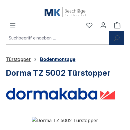
Zum Hauptinhalt springen
Du hast 0 Produ
Ware
Türstopper
Bodenmontage
Dorma TZ 5002 Türstopper
Bildergalerie überspringen