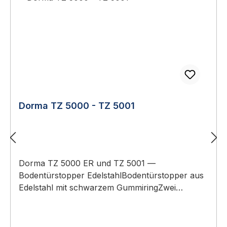
Dorma TZ 5000 - TZ 5001
Dorma TZ 5000 ER und TZ 5001 —
Bodentürstopper EdelstahlBodentürstopper aus
Edelstahl mit schwarzem GummiringZwei
Größen: TZ 5000 ER (Ø 60 mm) und TZ 5001 (Ø
85 mm)Schraubmontage am Boden (M6) — inkl.
BefestigungsmaterialHochwertiges Design,