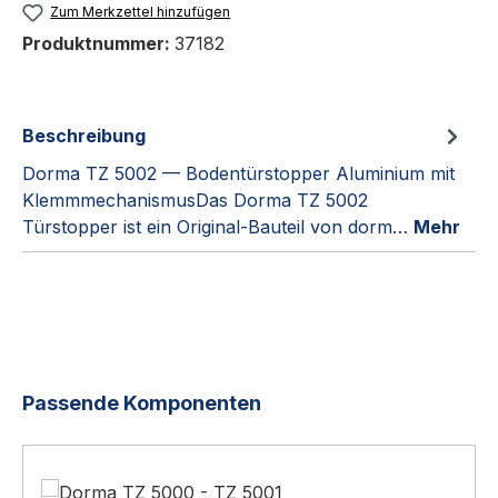
Zum Merkzettel hinzufügen
Produktnummer:
37182
Beschreibung
Dorma TZ 5002 — Bodentürstopper Aluminium mit
KlemmmechanismusDas Dorma TZ 5002
Türstopper ist ein Original-Bauteil von dorm…
Mehr
Produktgalerie überspringen
Passende Komponenten