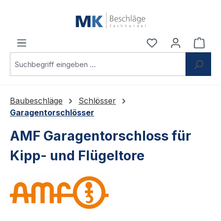
Zum Hauptinhalt springen
Du hast 0 Produ
Ware
Baubeschläge
Schlösser
Garagentorschlösser
AMF Garagentorschloss für
Kipp- und Flügeltore