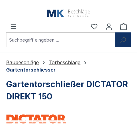
Zum Hauptinhalt springen
Du hast 0 Produ
Ware
Baubeschläge
Torbeschläge
Gartentorschliesser
Gartentorschließer DICTATOR
DIREKT 150