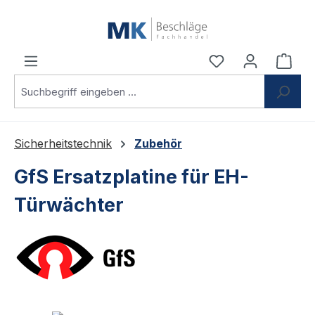
Zum Hauptinhalt springen
Du hast 0 Produ
Ware
Sicherheitstechnik
Zubehör
GfS Ersatzplatine für EH-
Türwächter
Bildergalerie überspringen